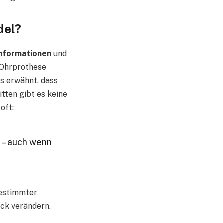
del?
Informationen
und
e Ohrprothese
ls erwähnt, dass
itten gibt es keine
oft:
e – auch wenn
bestimmter
ck verändern.