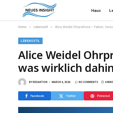
Haus
Le
»
»
Home
Lebensstil
Alice Weidel Ohrprothese – Fakten, Gerüc
LEBENSSTIL
Alice Weidel Ohrp
was wirklich dahi
BY
REDAKTION
MARCH 4, 2026
NO COMMENTS
4 MIN
Facebook
Twitter
Pinterest