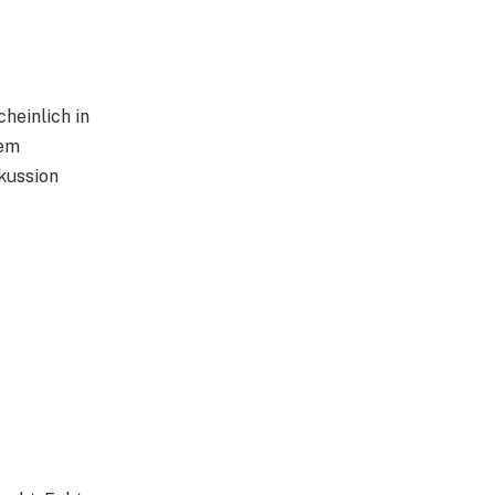
heinlich in
dem
kussion