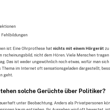
ektionen
 Fehlbildungen
hen ist: Eine Ohrprothese hat
nichts mit einem Hörgerät
zu 
 rscheinungsbild, nicht dem Hören. Viele Menschen tragen
ltag. Das ist weder ungewöhnlich noch etwas, wofür man sic
 Thema im Internet oft sensationsgeladen dargestellt, bes
n geht.
ehen solche Gerüchte über Politiker?
dauerhaft unter Beobachtung. Anders als Privatpersonen kön
ussionen kaum entziehen. Ihr Aussehen wird oft bewertet, in