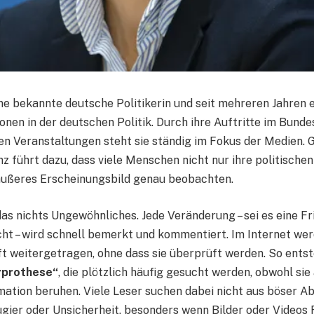
ine bekannte deutsche Politikerin und seit mehreren Jahren 
onen in der deutschen Politik. Durch ihre Auftritte im Bunde
hen Veranstaltungen steht sie ständig im Fokus der Medien. 
z führt dazu, dass viele Menschen nicht nur ihre politische
äußeres Erscheinungsbild genau beobachten.
 das nichts Ungewöhnliches. Jede Veränderung – sei es eine Fr
icht – wird schnell bemerkt und kommentiert. Im Internet we
 weitergetragen, ohne dass sie überprüft werden. So entst
rprothese“
, die plötzlich häufig gesucht werden, obwohl sie
mation beruhen. Viele Leser suchen dabei nicht aus böser Ab
gier oder Unsicherheit, besonders wenn Bilder oder Videos