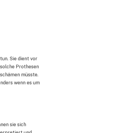
tun. Sie dient vor
 solche Prothesen
h schämen müsste.
onders wenn es um
nen sie sich
terpretiert und