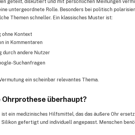
den geteilt, diskutiert und mit persönlichen Meinungen verm
 eine untergeordnete Rolle. Besonders bei politisch polarisi
lche Themen schneller. Ein klassisches Muster ist:
 ohne Kontext
ion in Kommentaren
g durch andere Nutzer
oogle-Suchanfragen
 Vermutung ein scheinbar relevantes Thema.
e Ohrprothese überhaupt?
e
ist ein medizinisches Hilfsmittel, das das äußere Ohr ersetz
s Silikon gefertigt und individuell angepasst. Menschen benö