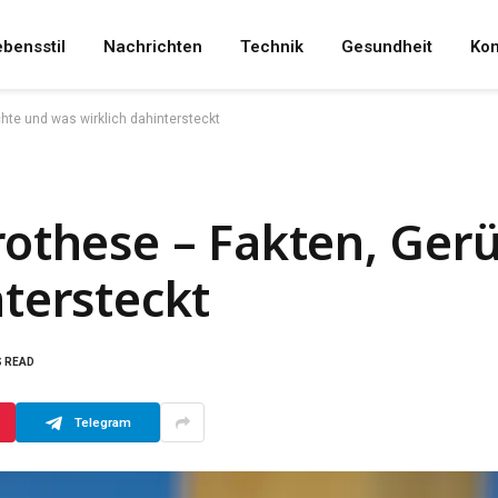
bensstil
Nachrichten
Technik
Gesundheit
Kon
hte und was wirklich dahintersteckt
rothese – Fakten, Ger
ntersteckt
S READ
Telegram