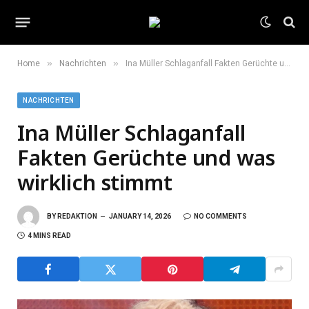
»
»
Home
Nachrichten
Ina Müller Schlaganfall Fakten Gerüchte und was wirklich stimmt
NACHRICHTEN
Ina Müller Schlaganfall
Fakten Gerüchte und was
wirklich stimmt
BY
REDAKTION
JANUARY 14, 2026
NO COMMENTS
4 MINS READ